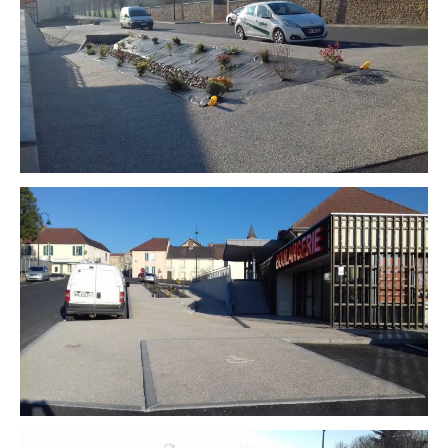
Qui sommes-nous ?
Nos sites
Nos bétons
Nos prestations et services
Nos activités
04 78 48 58 48
Dématérialisation
Nos réalisations
Recrutement
Devis & contact