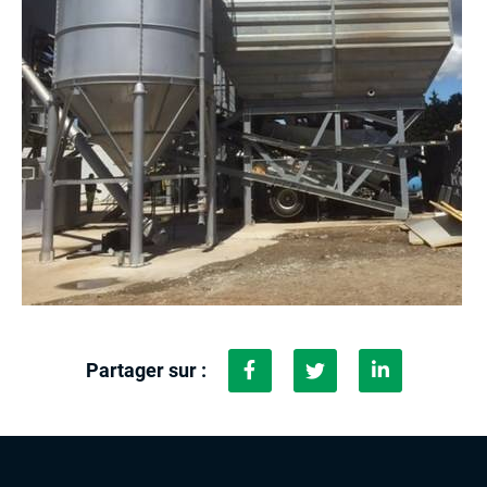
Qui sommes-nous ?
Nos sites
Nos bétons
Nos prestations et services
Nos activités
04 78 48 58 48
Partager sur :
Dématérialisation
Nos réalisations
Recrutement